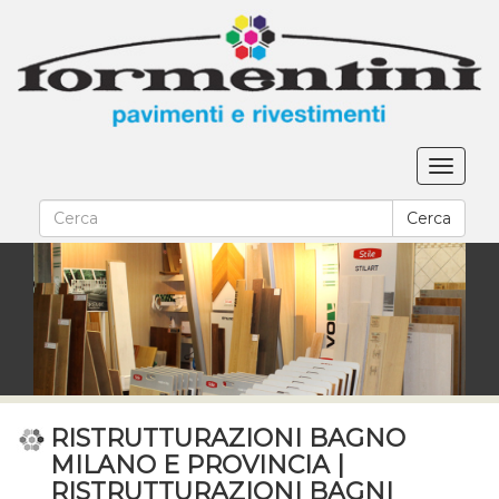
Salta
al
contenuto
principale
Toggle
navigat
Form
Cerca
di
Cerca
ricerca
RISTRUTTURAZIONI BAGNO
MILANO E PROVINCIA |
RISTRUTTURAZIONI BAGNI